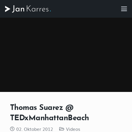
Thomas Suarez @
TEDxManhattanBeach
02. Oktober 2012
Videos