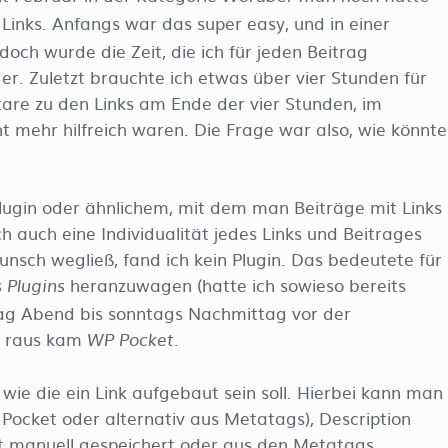
inks. Anfangs war das super easy, und in einer
doch wurde die Zeit, die ich für jeden Beitrag
r. Zuletzt brauchte ich etwas über vier Stunden für
re zu den Links am Ende der vier Stunden, im
ht mehr hilfreich waren. Die Frage war also, wie könnte
lugin oder ähnlichem, mit dem man Beiträge mit Links
 auch eine Individualität jedes Links und Beitrages
unsch wegließ, fand ich kein Plugin. Das bedeutete für
heranzuwagen (hatte ich sowieso bereits
 Plugins
itag Abend bis sonntags Nachmittag vor der
d raus kam
.
WP Pocket
ie die ein Link aufgebaut sein soll. Hierbei kann man
Pocket oder alternativ aus Metatags), Description
et manuell gespeichert oder aus den Metatags