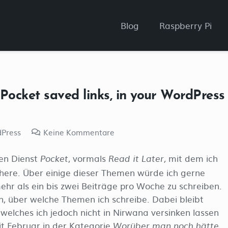
Blog
Raspberry Pi
 Pocket saved links, in your WordPress
Press
Keine Kommentare
den Dienst
, vormals
mit dem ich
Pocket
Read it Later
,
chere. Über einige dieser Themen würde ich gerne
mehr als ein bis zwei Beiträge pro Woche zu schreiben.
n, über welche Themen ich schreibe. Dabei bleibt
 welches ich jedoch nicht in Nirwana versinken lassen
it Februar in der Kategorie
Worüber man noch hätte