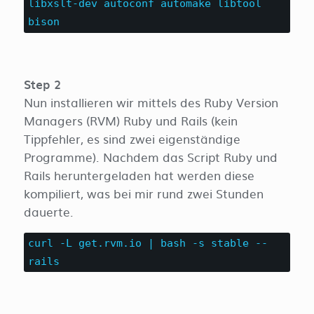
libxslt-dev autoconf automake libtool
bison
Step 2
Nun installieren wir mittels des Ruby Version
Managers (RVM) Ruby und Rails (kein
Tippfehler, es sind zwei eigenständige
Programme). Nachdem das Script Ruby und
Rails heruntergeladen hat werden diese
kompiliert, was bei mir rund zwei Stunden
dauerte.
curl -L get.rvm.io | bash -s stable --
rails