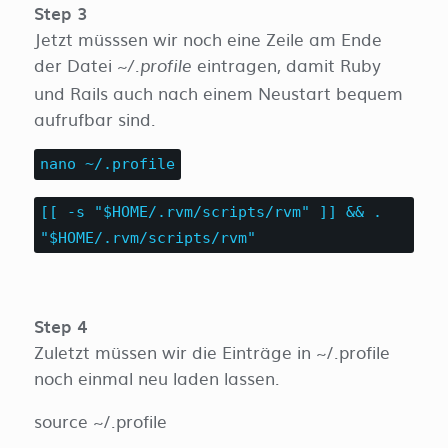
Step 3
Jetzt müsssen wir noch eine Zeile am Ende
der Datei
eintragen, damit Ruby
~/.profile
und Rails auch nach einem Neustart bequem
aufrufbar sind.
nano ~/.profile
[[ -s "$HOME/.rvm/scripts/rvm" ]] && .
"$HOME/.rvm/scripts/rvm"
Step 4
Zuletzt müssen wir die Einträge in ~/.profile
noch einmal neu laden lassen.
source ~/.profile