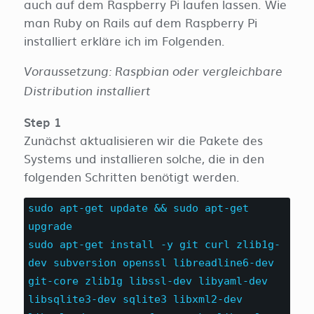
auch auf dem Raspberry Pi laufen lassen. Wie
man Ruby on Rails auf dem Raspberry Pi
installiert erkläre ich im Folgenden.
Voraussetzung: Raspbian oder vergleichbare
Distribution installiert
Step 1
Zunächst aktualisieren wir die Pakete des
Systems und installieren solche, die in den
folgenden Schritten benötigt werden.
sudo apt-get update && sudo apt-get
upgrade
sudo apt-get install -y git curl zlib1g-
dev subversion openssl libreadline6-dev
git-core zlib1g libssl-dev libyaml-dev
libsqlite3-dev sqlite3 libxml2-dev