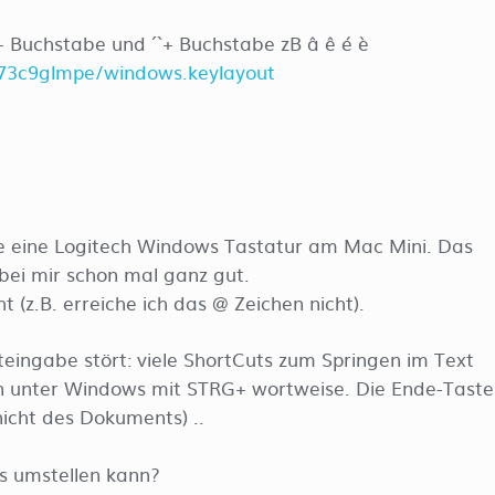
 Buchstabe und ´ ` + Buchstabe zB â ê é è
e73c9glmpe/windows.keylayout
de eine Logitech Windows Tastatur am Mac Mini. Das
bei mir schon mal ganz gut.
t (z.B. erreiche ich das @ Zeichen nicht).
eingabe stört: viele ShortCuts zum Springen im Text
man unter Windows mit STRG+ wortweise. Die Ende-Taste
nicht des Dokuments) ..
es umstellen kann?