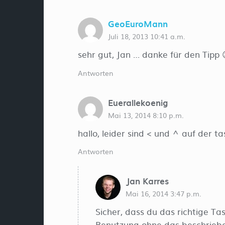
GeoEuroMann
Juli 18, 2013 10:41 a.m.
sehr gut, Jan … danke für den Tipp 
Antworten
Euerallekoenig
Mai 13, 2014 8:10 p.m.
hallo, leider sind < und ^ auf der 
Antworten
Jan Karres
Mai 16, 2014 3:47 p.m.
Sicher, dass du das richtige Ta
Benutzung ohne das beschrieb