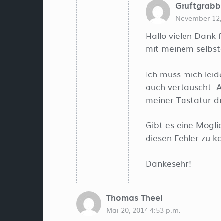
Gruftgrabb
November 12,
Hallo vielen Dank 
mit meinem selb
Ich muss mich leid
auch vertauscht. A
meiner Tastatur dr
Gibt es eine Möglic
diesen Fehler zu ko
Dankesehr!
Thomas Theel
Mai 20, 2014 4:53 p.m.