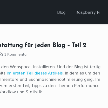
Blog
Raspberry Pi
tattung für jeden Blog – Teil 2
1
Kommentar
den Webspace. Installieren. Und der Blog ist fertig.
eits
im ersten Teil dieses Artikels
, in dem es um den
ommentare und Suchmaschinenoptimierung ging. Im
zum ersten Teil, Tipps zu den Themen Performance
orkflow und Statistik.