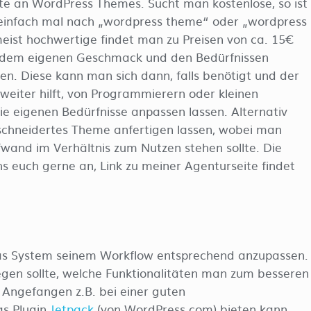
tte an WordPress Themes. Sucht man kostenlose, so ist
einfach mal nach „wordpress theme“ oder „wordpress
meist hochwertige findet man zu Preisen von ca. 15€
 dem eigenen Geschmack und den Bedürfnissen
sen. Diese kann man sich dann, falls benötigt und der
weiter hilft, von Programmierern oder kleinen
e eigenen Bedürfnisse anpassen lassen. Alternativ
schneidertes Theme anfertigen lassen, wobei man
fwand im Verhältnis zum Nutzen stehen sollte. Die
chs euch gerne an, Link zu meiner Agenturseite findet
 das System seinem Workflow entsprechend anzupassen.
gen sollte, welche Funktionalitäten man zum besseren
Angefangen z.B. bei einer guten
as Plugin
Jetpack
(von WordPress.com) bieten kann.