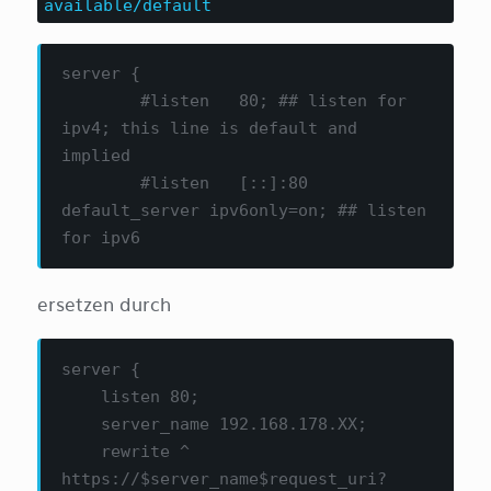
available/default
server {

	#listen   80; ## listen for 
ipv4; this line is default and 
implied

	#listen   [::]:80 
default_server ipv6only=on; ## listen 
ersetzen durch
server { 

    listen 80; 

    server_name 192.168.178.XX;

    rewrite ^ 
https://$server_name$request_uri? 