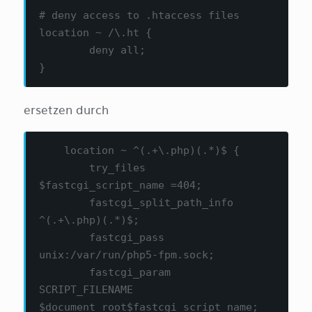
# deny access to .htaccess files

location ~ /\.ht {

	deny all;

}
ersetzen durch
    location ~ ^(.+\.php)(.*)$ {

        try_files 
$fastcgi_script_name =404;

        fastcgi_split_path_info  
^(.+\.php)(.*)$;

        fastcgi_pass   
unix:/var/run/php5-fpm.sock;

        fastcgi_param  
SCRIPT_FILENAME  
$document_root$fastcgi_script_name;
