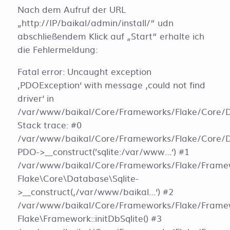
Nach dem Aufruf der URL
„http://IP/baikal/admin/install/“ udn
abschließendem Klick auf „Start“ erhalte ich
die Fehlermeldung:
Fatal error: Uncaught exception
‚PDOException‘ with message ‚could not find
driver‘ in
/var/www/baikal/Core/Frameworks/Flake/Core/D
Stack trace: #0
/var/www/baikal/Core/Frameworks/Flake/Core/Da
PDO->__construct(’sqlite:/var/www…‘) #1
/var/www/baikal/Core/Frameworks/Flake/Framew
Flake\Core\Database\Sqlite-
>__construct(‚/var/www/baikal…‘) #2
/var/www/baikal/Core/Frameworks/Flake/Framew
Flake\Framework::initDbSqlite() #3