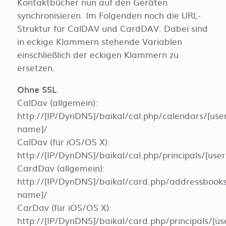
Kontaktbücher nun auf den Geräten
synchronisieren. Im Folgenden noch die URL-
Struktur für CalDAV und CardDAV. Dabei sind
in eckige Klammern stehende Variablen
einschließlich der eckigen Klammern zu
ersetzen.
Ohne SSL
CalDav (allgemein):
http://[IP/DynDNS]/baikal/cal.php/calendars/[use
name]/
CalDav (für iOS/OS X):
http://[IP/DynDNS]/baikal/cal.php/principals/[use
CardDav (allgemein):
http://[IP/DynDNS]/baikal/card.php/addressbook
name]/
CarDav (für iOS/OS X):
http://[IP/DynDNS]/baikal/card.php/principals/[u