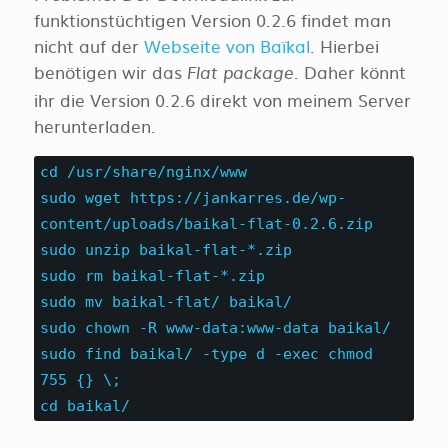
funktionstüchtigen Version 0.2.6 findet man
nicht auf der
Webseite von Baïkal
. Hierbei
benötigen wir das
. Daher könnt
Flat package
ihr die Version 0.2.6 direkt von meinem Server
herunterladen.
cd /usr/share/nginx/www
sudo wget https://jankarres.de/wp-
content/uploads/baikal-flat-0.2.6.zip
sudo unzip baikal-flat-*.zip
sudo rm baikal-flat-*.zip
sudo mv baikal-flat/ baikal/
sudo chown -R www-data:www-data baikal/
sudo find baikal/ -type d -exec chmod
755 {} \;
cd baikal/