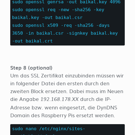
sudo openssl genrsa -out baikal.key 4096
sudo openssl req -new -sha256 -key
baikal.key -out baikal.csr
sudo openssl x509 -req -sha256 -days
3650 -in baikal.csr -signkey baikal.key
-out baikal.crt
Step 8 (optional)
Um das SSL Zertifikat einzubinden müssen wir
in folgender Datei den ersten durch den
zweiten Block ersetzen. Dabei muss im Neuen
die Angabe
durch die IP-
192.168.178.XX
Adresse bzw. wenn eingesetzt, die DynDNS
Domain des Raspberry Pis ersetzt werden.
sudo nano /etc/nginx/sites-