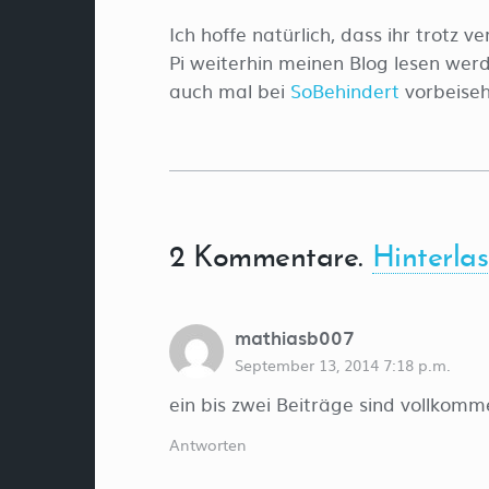
Ich hoffe natürlich, dass ihr trotz
Pi weiterhin meinen Blog lesen wer
auch mal bei
SoBehindert
vorbeiseh
2
Kommentare
.
Hinterla
mathiasb007
September 13, 2014 7:18 p.m.
ein bis zwei Beiträge sind vollkomm
Antworten