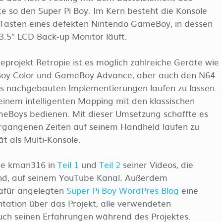
e so den Super Pi Boy. Im Kern besteht die Konsole
Tasten eines defekten Nintendo GameBoy, in dessen
3.5″ LCD Back-up Monitor läuft.
projekt Retropie ist es möglich zahlreiche Geräte wie
eBoy Color und GameBoy Advance, aber auch den N64
eils nachgebauten Implementierungen laufen zu lassen.
 einem intelligenten Mapping mit den klassischen
eBoys bedienen. Mit dieser Umsetzung schaffte es
vergangenen Zeiten auf seinem Handheld laufen zu
t als Multi-Konsole.
gte kman316 in
Teil 1
und
Teil 2
seiner Videos, die
nd, auf seinem YouTube Kanal. Außerdem
dafür angelegten
Super Pi Boy WordPres Blog
eine
ation über das Projekt, alle verwendeten
uch seinen Erfahrungen während des Projektes.