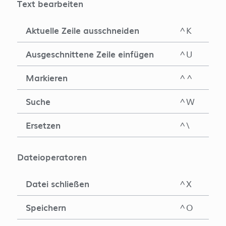
Text bearbeiten
Aktuelle Zeile ausschneiden
^K
Ausgeschnittene Zeile einfügen
^U
Markieren
^^
Suche
^W
Ersetzen
^\
Dateioperatoren
Datei schließen
^X
Speichern
^O