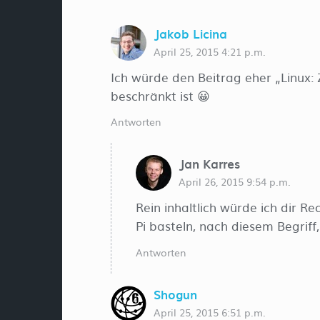
Jakob Licina
April 25, 2015 4:21 p.m.
Ich würde den Beitrag eher „Linux: 
beschränkt ist 😀
Antworten
Jan Karres
April 26, 2015 9:54 p.m.
Rein inhaltlich würde ich dir R
Pi basteln, nach diesem Begriff
Antworten
Shogun
April 25, 2015 6:51 p.m.