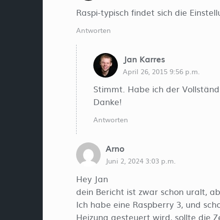
Raspi-typisch findet sich die Einst
Antworten
Jan Karres
April 26, 2015 9:56 p.m.
Stimmt. Habe ich der Vollständ
Danke!
Antworten
Arno
Juni 2, 2024 3:03 p.m.
Hey Jan
dein Bericht ist zwar schon uralt, a
Ich habe eine Raspberry 3, und sch
Heizung gesteuert wird, sollte die 