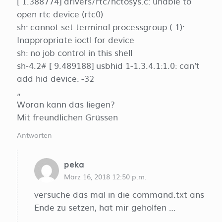
[ 1.388774] drivers/rtc/hctosys.c: unable to
open rtc device (rtc0)
sh: cannot set terminal processgroup (-1):
Inappropriate ioctl for device
sh: no job control in this shell
sh-4.2# [ 9.489188] usbhid 1-1.3.4.1:1.0: can’t
add hid device: -32
„
Woran kann das liegen?
Mit freundlichen Grüssen
Antworten
peka
März 16, 2018 12:50 p.m.
versuche das mal in die command.txt ans
Ende zu setzen, hat mir geholfen …