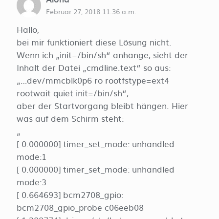
Februar 27, 2018 11:36 a.m.
Hallo,
bei mir funktioniert diese Lösung nicht.
Wenn ich „init=/bin/sh“ anhänge, sieht der
Inhalt der Datei „cmdline.text“ so aus:
„…dev/mmcblk0p6 ro rootfstype=ext4
rootwait quiet init=/bin/sh“,
aber der Startvorgang bleibt hängen. Hier
was auf dem Schirm steht:
„
[ 0.000000] timer_set_mode: unhandled
mode:1
[ 0.000000] timer_set_mode: unhandled
mode:3
[ 0.664693] bcm2708_gpio:
bcm2708_gpio_probe c06eeb08