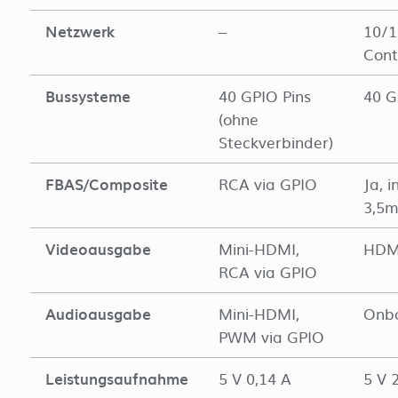
Netzwerk
–
10/1
Cont
Bussysteme
40 GPIO Pins
40 G
(ohne
Steckverbinder)
FBAS/Composite
RCA via GPIO
Ja, 
3,5m
Videoausgabe
Mini-HDMI,
HDMI
RCA via GPIO
Audioausgabe
Mini-HDMI,
Onbo
PWM via GPIO
Leistungsaufnahme
5 V 0,14 A
5 V 