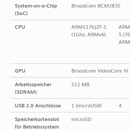
System-on-a-Chip
Broadcom BCM2835
(SoC)
CPU
ARM1176JZF-S
ARM
(1Ghz, ARMv6)
S (7
ARM
GPU
Broadcom VideoCore IV
Arbeitsspeicher
512 MB
(SDRAM)
USB 2.0 Anschlüsse
1 (microUSB)
4
Speicherkartenslot
microSD
für Betriebssystem