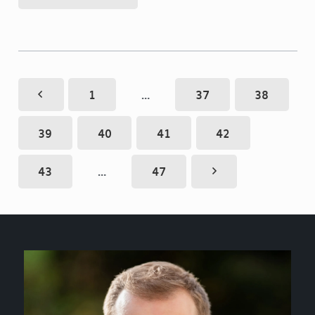
1
…
37
38
39
40
41
42
43
…
47